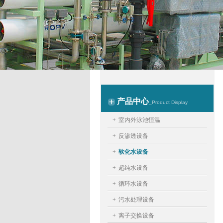
产品中心
_Product Display
+
室内外泳池恒温
+
反渗透设备
+
软化水设备
+
超纯水设备
+
循环水设备
+
污水处理设备
+
离子交换设备