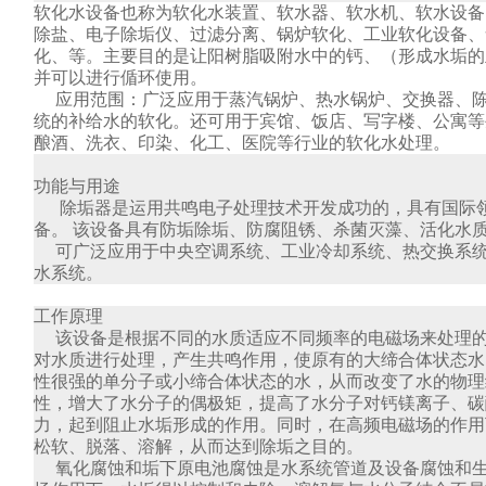
软化水设备也称为软化水装置、软水器、软水机、软水设备
除盐、电子除垢仪、过滤分离、锅炉软化、工业软化设备、
化、等。主要目的是让阳树脂吸附水中的钙、（形成水垢的
并可以进行偱环使用。
应用范围：广泛应用于蒸汽锅炉、热水锅炉、交换器、陈
统的补给水的软化。还可用于宾馆、饭店、写字楼、公寓等
酿酒、洗衣、印染、化工、医院等行业的软化水处理。
功能与用途
除垢器是运用共鸣电子处理技术开发成功的，具有国际领
备。
该设备具有防垢除垢、防腐阻锈、杀菌灭藻、活化水
可广泛应用于中央空调系统、工业冷却系统、热交换系
水系统。
工作原理
该设备是根据不同的水质适应不同频率的电磁场来处理
对水质进行处理，产生共鸣作用，使原有的大缔合体状态水
性很强的单分子或小缔合体状态的水，从而改变了水的物理
性，增大了水分子的偶极矩，提高了水分子对钙镁离子、碳
力，起到阻止水垢形成的作用。同时，在高频电磁场的作用
松软、脱落、溶解，从而达到除垢之目的。
氧化腐蚀和垢下原电池腐蚀是水系统管道及设备腐蚀和