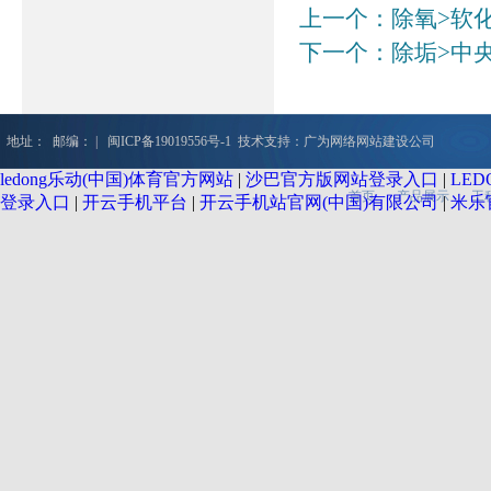
上一个：
除氧>软
下一个：
除垢>中
地址： 邮编： |
闽ICP备19019556号-1
技术支持：广为网络网站建设公司
ledong乐动(中国)体育官方网站
|
沙巴官方版网站登录入口
|
LE
首页
产品展示
工
登录入口
|
开云手机平台
|
开云手机站官网(中国)有限公司
|
米乐