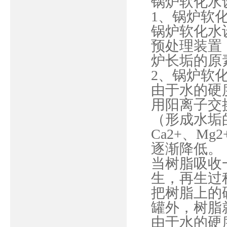
锅炉软化水
1、锅炉软
锅炉软化水
预处理装置
炉长垢的原
2、锅炉软
由于水的硬
用阳离子交换
（形成水垢
Ca2+、M
逐渐降低。
当树脂吸收
生，再生过
把树脂上的
罐外，树脂
由于水的硬