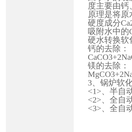
度主要由钙
原理是将原
硬度成分Ca
吸附水中的C
硬水转换软
钙的去除：
CaCO3+2Na
镁的去除：
MgCO3+2Na
3、锅炉软
<1>、半
<2>、全
<3>、全